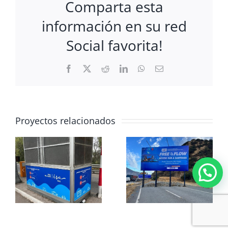
Comparta esta
información en su red
Social favorita!
Facebook
X
Reddit
LinkedIn
WhatsApp
Correo
electrónico
Proyectos relacionados
INSTALACIÓN
INSTALACIÓN
SEÑALÉTICAS EN
VALLAS
CORPORATIVO
y
CAMINERAS FREE
DE RUTA DEL
FLOW FASE 3
MAIPO