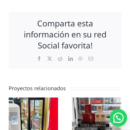
Comparta esta
información en su red
Social favorita!
Facebook
X
Reddit
LinkedIn
WhatsApp
Correo
electrónico
Proyectos relacionados
EXHIBIDOR
GLORIFICADOR
PREMIUM
ACRÍLICO DOLCE
STOCKERO