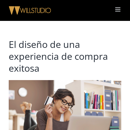
Saltar
al
contenido
El diseño de una
experiencia de compra
exitosa
Ver
imagen
más
grande