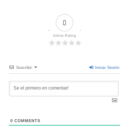
to
toda empresa
el Punto de
debe entender
Venta
0
Article Rating
Suscribir
Iniciar Sesión
0
COMMENTS