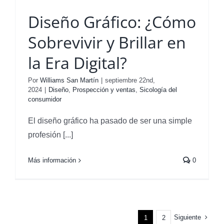
Diseño Gráfico: ¿Cómo
Sobrevivir y Brillar en
la Era Digital?
Por
Williams San Martín
|
septiembre 22nd,
2024
|
Diseño
,
Prospección y ventas
,
Sicología del
consumidor
r
El diseño gráfico ha pasado de ser una simple
profesión [...]
Más información
0
Siguiente
1
2