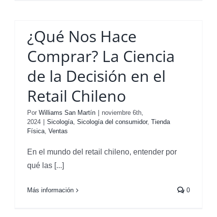
¿Qué Nos Hace
Comprar? La Ciencia
de la Decisión en el
Retail Chileno
Por
Williams San Martín
|
noviembre 6th,
2024
|
Sicología
,
Sicología del consumidor
,
Tienda
Física
,
Ventas
En el mundo del retail chileno, entender por
qué las [...]
Estrategias de
Más información
0
Shopper Marketing