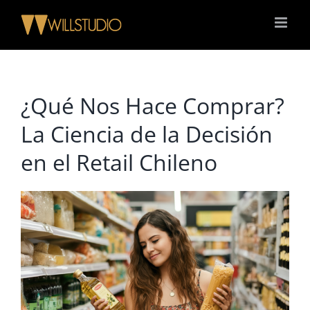
Saltar
al
contenido
¿Qué Nos Hace Comprar?
La Ciencia de la Decisión
en el Retail Chileno
Ver
imagen
más
grande